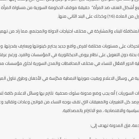
ك على البند الثاني منها.
متكافئة للبناء والمشاركة في مختلف احتياجات الدولة والمجتمع، مما زاد من تهمي
ر بتحركات على مستويات مختلفة لفرض واقع جديد يحترم كينونتها ويعترف بقدرتها،
طية الدور الفعّال للنساء في مختلف المحافظات والمدن السورية لخلق مؤسسات مج
ية في وسائل الاعلام وبقيت صورتها النمطية مكرّسة في الأذهان وطرق تناول الموا
 السوريات ) أنه يجب وضع مدونة سلوك صحفية تلتزم بها وسائل الاعلام كافة لتظ
ورصد كل التغييرات والمعيقات التي تقف بوجه النساء من قوانين وعادات وتقاليد 
سياسية والاقتصادية ، مع الالتزام بالمصداقية.
دمة، فإن المدونة تهدف إلى: