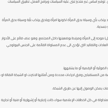
، توفير اساس غير متحيز تبنى عليه السياسات وبرامج العمل، تطبيق السياسات
رتكب بأي وسيلة بحق المرأة لكونها امرأة ويلحق يرتكب بأية وسيلة بحق المرأة
و جسدية.
) موجه إلى المرأة ومرتبط بوضعيتها داخل المجتمع. وهو عنف قائم على الأدوار
عادات والتقاليد التي تؤدي الى عدم المساواة القائمة على الجنس البيولوجي
الضوئية أو الرقمية أو ما يشابهها.
 المستقبلين وفق اجراءات محددة ومن أمثلتها الانترنت او الشبكة النقالة او م
مات يمكن الوصول إليها عن طريق الشبكة.
اولة في كل الخطابات الإعلامية سواء كانت إخبارية أو إشهارية أو فنية أو تجارية