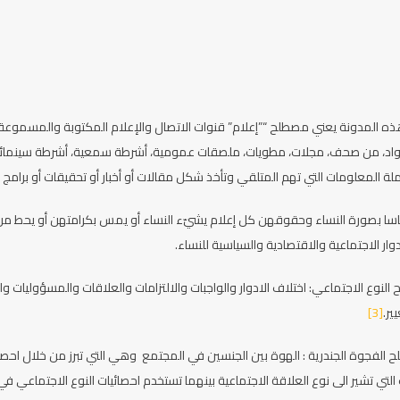
 المدونة يعني مصطلح “”إعلام” قنوات الاتصال والإعلام المكتوبة والمسموعة وا
واد، من صحف، مجلات، مطويات، ملصقات عمومية، أشرطة سمعية، أشرطة سينمائية،
 المعلومات التي تهم المتلقي وتأخذ شكل مقالات أو أخبار أو تحقيقات أو برامج أو
ماسا بصورة النساء وحقوقهن كل إعلام يشيّء النساء أو يمس بكرامتهن أو يحط من 
دوار الاجتماعية والاقتصادية والسياسية للنساء.
لنوع الاجتماعي: اختلاف الادوار والواجبات والالتزامات والعلاقات والمسؤوليات والص
ير.
[3]
 الفجوة الجندرية : الهوة بين الجنسين في المجتمع وهي التي تبرز من خلال احص
ي تشير الى نوع العلاقة الاجتماعية بينهما تستخدم احصائيات النوع الاجتماعي في