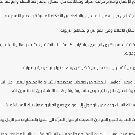
الإنسان واحترام كرامة المرأة ومناهضة كل أشكال التمييز ضد النساء والتوعية بم
لاجتماعي في العمل الاعلامي والابتعاد عن الأحكام المسبقة والصور النمطية في الر
ائل الاعلام وفي القوانين والمناهج التربوية.
فة المساواة بين الجنسين واحترام الكرامة الانسانية في مختلف وسائل الاعلام و
وعوية.
بير عن أنفسهن، والدفاع عن قضاياهن ومعالجتها بموضوعية ومهنية.
ت وتغيير أدوارهن النمطية من صفحات متخصصة بالأسرة والمجتمع للعمل على اشراكه
 وذلك من خلال خلق فرص متساوية ونشر هذه الثقافة بين الاعلاميين ات.
اشراك النساء ودعمهن للوصول إلى مواقع صنع القرار وتفعيل تلك المشاركة كي ل
 المدنية لتغيير القوانين المعيقة لوصول المرأة الى حقها بالمساواة مع الرجل و
كبيك بين وسائل الإعلام المختلفة والجمعيات النسائية وكل هيئات المجتمع المدني 