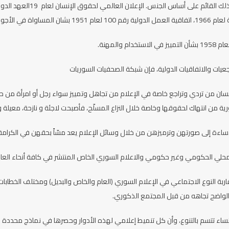
مساواة في الأجور.
جعيات والاتفاقيات الدولية، فإن شبكة الصحفيات السوريات
سان من تردي وتراجع خاصة في الإعلام من تجاهل وتمييز سواء رجل أو امرأة من حيث ا
رية من انتهاك لحقوقها وخاصة خلال النزاع المسلّح، فأصبحت لاجئة و نازحة، معيلة و
 والإساءة إلى صورتهن وترميزهن من خلال وسائل الإعلام يعد مسّاً بحقهن في الكر
لمحلي الحكومي وغير حكومي والاعلام السوري الخاص المنتشر في كافة أنحاء العالم 
بة النوع الاجتماعي في الإعلام السوري (العام والخاص والبديل) ومختلف الخطابات ا
 الواضح تجاهه من قبل المجتمع الذكوري.
 للنساء تتسم بالتنوع، وأن كل تنميط إعلامي لهذه الأدوار وحصرها في نماذج محددة