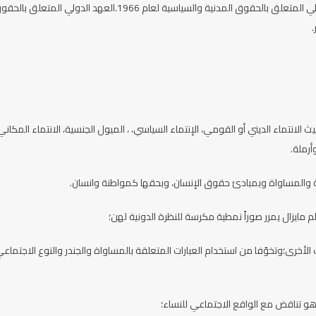
على التمييز بكافة أشكاله ومنه ذلك القائم على أساس الجنس. الإعلان العالمي لحقوق الإنسان لعام 19العهد الدولي المتعلق بالحقوق المدنية والسياسية لعام 1966.العهد الدولي المتع
لانتماء الديني أو القومي، الإنتماء السياسي، ، الميول الجنسية، الانتماء المكان
أرملة.
امة والمساواة وبمبادئ حقوق الإنسان، وبحقها كمواطنة وانسان.
مايزال يمرر صوراً نمطية مكرسة للنظرة الدونية لهن؛
لأخرى؛وتخوّفا من استخدام العبارات المتعلقة بالمساواة والجندر والنوع الاجتماع
 هو تناقض مع الواقع الاجتماعي للنساء؛