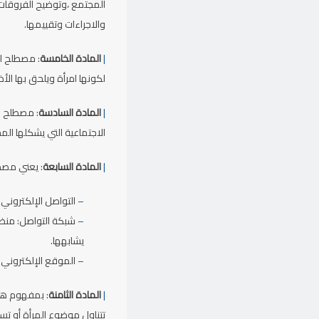
المجتمع ،وتوضيح الفروقات و
والاجراءات وتقييمها.
|
المادة الخامسة
: مصطلح ال
لكونها امرأة ويلحق بها الأ
|
المادة السادسة
: مصطلح ا
الاجتماعية التي يشكلها ال
|
المادة السابعة
: يعني مصط
–
التواصل الإلكتروني: 
–
شبكة التواصل: منظو
يشابهها.
–
الموقع الإلكتروني
|
المادة الثامنة
: بمفهوم هذه
تتناول موضوع المرأة أو تس