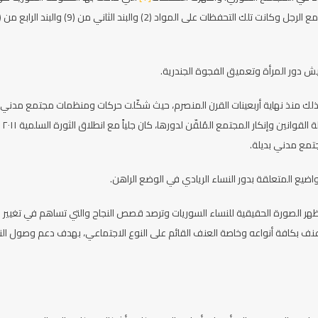
ش دور المرأة وتعميق الفجوة الجندرية.
 وذلك منذ نهاية أربعينات القرن المنصرم، حيث شكّلت حركات ومنظمات مجتمع مدني
يعنى بالشأن العام وبجهود نسوية بحتة دون التعويل على نظام يروض الديكتاتورية في المؤسسات والفرد، ورغم عرقلة القوانين وإنكار المجتمع المُلقّن لدورها، كان جلياً مع انطلاق الثورة السلمية ٢٠١١
تمع مدني بديلة.
ضيع المتعلقة بدور النساء الريادي في الوضع الراهن.
هر الصورة الحقيقية للنساء السوريات وترصد قصص النجاح والتي تساهم في تغيير
وعنف بكافة أنواعه وخاصة العنف القائم على النوع الاجتماعي، بهدف دعم وصول الن