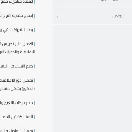
|
اعتماد مبادىء حقوق 
|
إدماج مقاربة النوع ا
للتواصل
|
رصد الانتهاكات في وس
|
العمل على تكريس ثقا
الاعلامية والدورات الت
|
دعم النساء في التع
|
تفعيل دور الاعلاميا
(الذكور) بشكل متساو
|
دعم حركات التغيير و
|
المشاركة في الحملات
|
تفعيل التواصل والتش