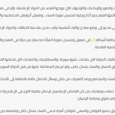
ات والصور والإيحاءات والتوجهات التي تروجها العديد من المواد الإعلامية، تؤثر ف
تها القيام بدور أكثر إيجابية لتحسين صورة النساء ، وتفعيل أدوارهن الاجتماعية وا
 مدعو إلى وضع مبادئ وآليات أساسية تراقب مدى ملاءمة الخطابات والمواد الإعلا
 بكافة أشكاله
[2]
في تفعيل وتحسين صورة المرأة لما يمتاز من حريّة في التعبير وال
امية القادمة.
تفاقيات الدولية التي صادقت عليها سورية، والاستراتيجيات والمبادرات التي قدمته
وق الانسان والنساء بشكل خاص، ولو لم يتم المصادقة عليها من قبل الدولة السورية ا
نساء والمجتمع ورصد التغييرات من خلال وسائل الاتصال كافة بالاضافة إلى الأبحا
حملات ومبادرات بين كل الفاعلين الإعلاميين لإدماج مقاربة النوع في الإعلام واحترا
ام حقوق وكرامة الإنسان؛
يق جميع القوانين والسعي لقوانين أسرة تحمي النساء بشكل خاص وتتضمنه بين بنو