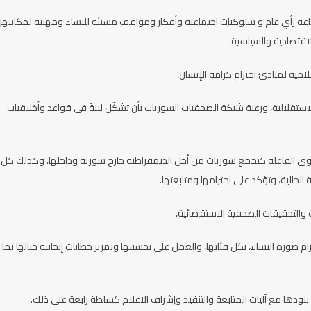
ي صناعة رأي عام و سلوكيات اجتماعية وأفكار ومواقف مسيئة للنساء ومهينة لمكانته
لاقتصادية والسياسية.
مية لمبادئ احترام كرامة الإنسان،
استقلالية، ورغبة شبكة الصحفيات السوريات بأن تشكّل لبنةً في قواعد وأخلاقيات
ا القوى الفاعلة كتجمع سوريات من أجل الديمقراطية خارج سورية وداخلها، وكذلك كل
لحالية، وتؤكد على احترامها ومتابعتها.
ث والتحقيقات الصحفية الاستقصائية،
م صورة النساء، بكل فئاتها، والعمل على تحسينها وتمرير خطابات إيجابية حيالها بما
دها مع آليات المتابعة والتنفيذ وإشراف الاعلام كسلطة رابعة على ذلك.