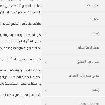
منشورات
والفقرات /ج-د-ز-و/ من البند الأول من المادة (16) وكذل
مقالات
وسُلبت على أرض الواقع الفرص ال
قصتنا
لكن المرأة السورية بادرت وتباد
ملف إدارة الحالة
المنادية بدولة مواطنة وديمقرا
لكن لم تظهر صورة المرأة الحقيق
سوريا في العمق
ومن هنا نجد نحن (شبكة الصحفيات
طريق سوريا إلى العدالة
الصورة النمطية للمرأة السورية 
الى مختلف الأدوار الاجتماعية وال
إنتاجنا
الأهداف | انطلاقاً من هذه المق
محتوى نسوي