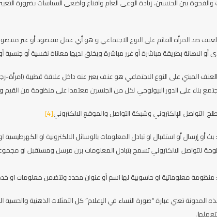
الفجوة بين الجنسين، زيادة الوعي العام واقناع واضعي السياسات بضرورة التغيير 
عنف ضد المرأة القائم على النوع الاجتماعي و هو أي عمل مقصود أو غير مقصود ي
ذى أو الاهانة بطريقة مباشرة أو غير مباشرة ويخلق لديها معاناة نفسية أو جنسية أ
لعنف المبني على النوع الاجتماعي هو عنف يعبر عنه داخل علاقة قطبية (امرأة-رجل
مجتمع بناء على الدور البيولوجي لكل من الجنسين معتمدا على منظومة من القيم وال
لح التواصل الإلكتروني وشبكة التواصل والموقع الالكتروني
[4]
بث أو إرسال أو استقبال او تبادل المعلومات بالوسائل الالكترونية او الكهرطيسية او 
مة للتواصل الالكتروني تسمح بتبادل المعلومات بين مرسل ومستقبل او مجموعة من
: منظومة معلوماتية او حاسوبية لها اسم أو عنوان محدد وتتضمن معلومات او خد
 المدونة تعني عبارة “صورة النساء في الإعلام” كل التمثلات الذهنية والحسية المتد
تعملها.