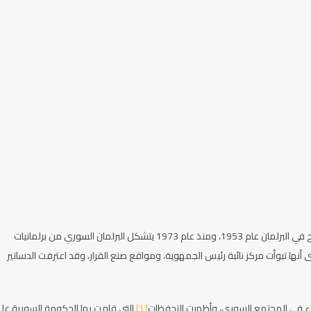
استطاعت المرأة السورية أن تتبوأ مركزاً مرموقاً منذ خمسينيات القرن الماضي، فقد حصلت على حق التصويت والترشح في البرلمان عام 1953، ومنذ عام 1973 يتشكل البرلمان السوري من برلمانيات
نها تبوأت مركز نائبة رئيس الجمهوية، ومواقع صنع القرار، وقد اعترفت الدساتير
نساء في المجتمع السوري، وأظهرت التحفظات
[1]
التي قامت بها الحكومة السورية عل