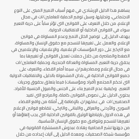
يساهم هذا الدليل الإرشادي في فهم أسباب التمييز المبني على النوع
الاجتماعي، وتحليلها، وسبل توفير الحماية للعاملين/ات في مجال
الإعلام، من خلال التعرف على القوانين التي تؤثر سلباً على حرية التعبير
سواء في القوانين الداخلية أو الاتفاقيات الدولية.
يهدف الدليل إلى توضيح الخلل التميز وعدم المساواة في قوانين
الإعلام، والعمل على تغييرها لتنسجم مع حقوق الإنسان والمساواة،
مع التركيز على دور المؤسسات الإعلامية، والإعلاميات والإعلاميين في
الضغط والمناصرة من خلال حملات تعديل القوانين أو تغييرها بما
يحقق حرية التعبير، المساواة والعدالة الجندرية، وحماية العاملين/ات
في مجال الإعلام ومصادرهم/ن، سيما أمام القضاء، والتعرف على
جميع القوانين الداخلية في بلدان المشمولة بالدليل، والاتفاقيات الدولية
التي تحكم المجتمع (أفراد ومؤسسات) فيما يتعلق بحقوق وحريات
التعبير، وكيفية عدم التمييز بناء على الجنس والميول الجنسية للأفراد.
يحتوي الدليل على نصوص القوانين كاملة، والمراجع التي تفيد
الصحفيين/ات في عملهم/ن، بالإضافة إلى أمثلة من واقع القضاء
السوري والأردني والعراقي واللبناني والتركي، تتقاطع قوانين الإعلام
في هذه الدول بارتباطها الوثيق بالقوانين الداخلية التي يجب إلغاؤها أو
تغييرها لتنسجم وتتوافق مع حقوق الإنسان الأساسية.
من جهتها تشير المحامية رهادة عبدوش المستشارة القانونية في
مؤسسة شبكة الصحفيات، ومعدة الدليل إلى آليات إعداده من خلال