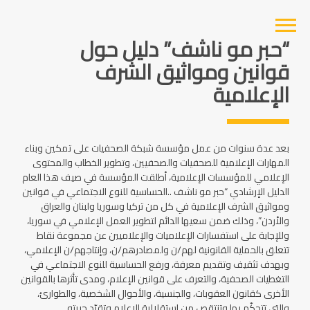
“حبر مو ناشف” دليل حول
قوانين ومواثيق الشرف
الإعلامية
بعد عدة سنوات من عمل مؤسسة شبكة الصحفيات على تمكين وبناء
المهارات الإعلامية للصحفيات والصحفيين، وتطوير الخطاب والمحتوى
الإعلامي للمؤسسات الإعلامية، أطلقت المؤسسة في صيف هذا العام
الدليل الإرشادي “حبر مو ناشف ..الحساسية للنوع الاجتماعي في قوانين
ومواثيق الشرف الإعلامية في كل من تركيا وسوريا ولبنان والعراق
والأردن”، وذلك ضمن سعيها الدائم لتطوير العمل الإعلامي في سوريا،
وللإجابة على استفسارات الإعلاميات والإعلاميين عن مجموعة نقاط
تتعلق بالحماية القانونية لهم/ن ولمصادرهم/ن، وإنتاجهم/ن الإعلامي،
وبهدف تثقيف وتقديم معرفة، ورفع الحساسية للنوع الاجتماعي في
التغطيات الصحفية، والتعرف على قوانين الإعلام، ومدى تأثرها بالقوانين
الأخرى كقانون العقوبات، والجنسية، والأحوال الشخصية، والطوارئ،
والتي تتحكّم بها وتنتقص من استقلالية الإعلام وتقيّد حريته.