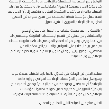
التواصل مع العديد من الإعلاميات والإعلاميين، والمؤسسات الإعلامية
قبل كتابة الدليل لمعرفة آرائهم/ن واحتياجاتهم/ن، والاستفادة من آراء
الخبيرات والخبراء في تقديم المشورة لتطويره. وتضيف إلى أن الدليل هو
نتيجة عمل مؤسسة شبكة الصحفيات على مدى سنوات في السعي
لتطوير قطاع الإعلام السوري الناشئ ، تقول:
” بالنسبة لي هو حصيلة سنوات من العمل في مجال الإعلام
والمحاماة، ومن عملي في تقديم الإستشارات القانونية للإعلاميين/ات
في أعمالهم/ن، وهو موجّه لجميع المهتمين/ات بلغة قانونية بسيطة،
تفيد من يريد الإطلاع على القوانين والدساتير التي تحكم العمل
الصحفي، للوصول إلى نتيجة أن قانون الإعلام ما هو إلا حجر عثرة أمام
الإعلاميين والإعلاميات”.
يساعد الدليل في الإجابة على تساؤل طالما دارت نقاشات عديدة حوله
وهو: هل حقاً تحتاج المؤسسات الإعلامية لقوانين ووزارة خاصة
بالإعلام؟ أم أنه يكفي وجود مجلس عام للإعلام؟ ومدى أهمية فتح
باب حريّة التعبير على مصرعيه ضمن ضوابط تضعها المؤسسات
الإعلامية مثل مواثيق الشرف الإعلامية، وكذلك الاتفاقيات الدولية؟
الدليل متاح على المرابط التالي للاطلاع والتحميل