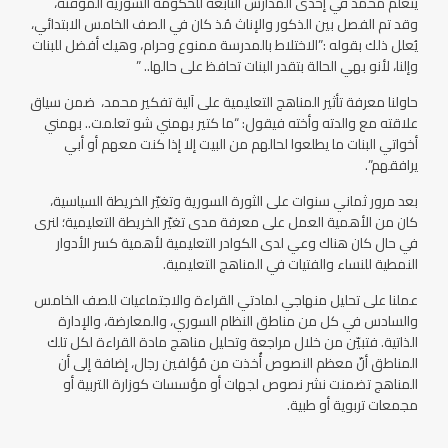
يتعلم محمد في إحدى المدارس التابعة للحكومة السورية المؤقتة،
وقد تم الفصل بين الذكور والإناث مُذ كان في الصف الخامس الابتدائي،
يُعلل ذلك بقوله :”الاختلاط بالمدرسة ممنوع وحرام، وهيك أفضل للبنات
وإلنا، لأنو بهي الحالة بتقدر البنات تحافظ على حالها.. ”
حاولنا معرفة تأثير المناهج التعليمية على آلية تفكير محمد، ضمن سياق
علاقته مع والدته وأخته فيقول: “ما كتير بهمني شو تعلمت.. بهمني
أخواتي البنات ما يطلعوا لحالهم من البيت إلا إذا كنت معهم أو أبي
يرافقهم”.
بعد مرور ثماني سنوات على الثورة السورية وتغيّر الخريطة السياسية،
كان من الأهمية العمل على معرفة مدى تغيّر الخريطة التعليمية؛ لنرى
في حال كان هناك وعي لدى الكوادر التعليمية لأهمية كسر الأدوار
النمطية للنساء والفتيات في المناهج التعليمية.
عملنا على تحليل منهاجي لمادتي القراءة والاجتماعيات للصف الخامس
والسادس في كل من مناطق النظام السوري، والمعارضة، والإدارة
الذاتية. فتبيّن من خلال مراجعة وتحليل مناهج مادة القراءة لكل تلك
المناطق أنّ معظم النصوص أُخذت من مُؤلفين رجال، إضافة إلى أن
المناهج تضمنت نشر نصوص لجهات أو مؤسسات كوزارة التربية أو
مجمعات تربوية أو طبية.