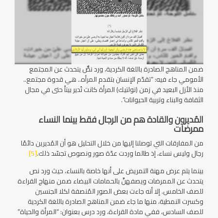
ضمن المناهج الصادرة باللغة الكردية، ورد نصٌّ يتحدث عن المجتمع
الأمومي جاء فيه: “تقدّم الإنسان بتقدم المرأه.. هي قدوة مجتمع..
منذ الأزل البعيد في زمن (نولتيك) المرأة كانت تُدير بيتاً حتى في مجال
الثقافة والبناء وتربية الحيوانات”.
المُديرون والقادة هم من الرجال فقط بينما النساء
ممرضات
من المفارقات التي توصلنا إليها من خلال التحليل هو أن المُديرين دائمًا
رجال وليس نساء، إذ طالما وردت عدّة صور ونصوص تجسّد ذلك.
[5]
بينما يتم عرض مهنة التمريض على أنها خاصة بالنساء، حيث ورد نص
يتحدث عن الممرضات ويصفهنَّ بالحمامات البيضاء ضمن منهاج القراءة
للصف الخامس. إلا أنه جاءت بعض الصور المُنصفة لكلا الجنسين
وكسرت النمطية، منها ما جاء ضمن المناهج الصادرة باللغة الكردية
للصف السادس، ففي مادة القراءة، ورد درس بعنوان: “المرأة والحياة”