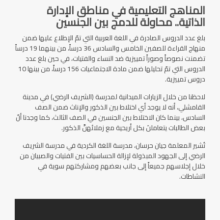
المناهج التعليمية في مناطق الإدارة
الذاتية.. محاولة للدمج بين الجنسين
بلغ عدد الدروس الصادرة في اللغة العربية التي تمّ الإطلاع عليها ضمن
منهاج القراءة للصفين الخامس والسادس 36 درساً، من بينهما 19 درساً
تضمنت نصوصاً وصوراً تمييزية ضد النساء والفتيات، في حين بلغ عدد
الدروس التي تمّ تحليلها ضمن مادة الاجتماعيات 156 درساً، من بينها 10
دروس تمييزية.
لاحظنا من خلال الزيارات الميدانية لمدرسة (الشريف الرضي) في مدينة
القامشلي، أنه لا يوجد أي اختلاط بين الذكور والإناث ضمن الصف
السادس، بينما كان الاختلاط بين الجنسين في الصف الثالث، كما وجدنا أنّ
بعض الطالبات يتعاملنَ بكل أريحية مع زملائهنَّ الذكور.
تُشير المعلمة جيان حرسان، مدرسة اللغة الكردية في مدرسة الشريف
الرضي إلى الجهود المبذولة لإزالة الحساسيات بين الفتيات والصبيان من
خلال إجلاسهم جميعاً إلى جانب بعضهم ومشاركتهم سوية في
النشاطات.