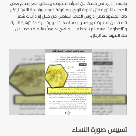
بالنساء، إذ يرد نص يتحدث عن المرأة الممرضة وعطائها، مع إلصاق بعض
الصفات الأنثوية مثل “حلوة الروح، ومشرقة الوجه، وباسمة الثغر”. ليتكرر
ذات المشهد ضمن دروس الصف السادس من خلال إيراد أبيات شعر
تتحدث عن الممرضة ووصفها بصفات كـ “الحورية البيضاء”، “زهرة الدنيا”،
و”العطوف”. وبينما لم نلاحظ في المناهج نصوصاً تعليمية تتحدث عن
تلك المهنة عند الرجال.
تسييس صورة النساء