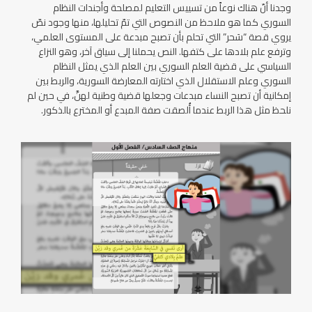
وجدنا أنّ هناك نوعاً من تسييس التعليم لمصلحة وأجندات النظام
السوري كما هو ملاحظ من النصوص التي تمّ تحليلها، منها وجود نصّ
يروي قصة “سَحر” التي تحلم بأن تصبح مبدعة على المستوى العلمي،
وترفع علم بلادها على كتفها. النص يحملنا إلى سياق آخر، وهو النزاع
السياسي على قضية العلم السوري بين العلم الذي يمثل النظام
السوري وعلم الاستقلال الذي اختارته المعارضة السورية، والربط بين
إمكانية أن تصبح النساء مبدعات وجعلها قضية وطنية لهنَّ، في حين لم
نلحظ مثل هذا الربط عندما أُلصقت صفة المبدع أو المخترع بالذكور.