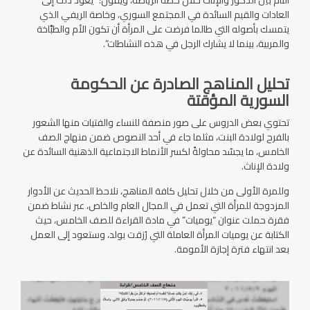
العادات والقيم السائدة في المجتمع السوري، وخاصة الريفي الذي
يتمسك بأصوله التي طالما فرضت على المرأة أن تكون الأم والطبَّاخة
والمربية، بينما لا يشارك الرجل في هذه النشاطات”.
تحليل المناهج الصادرة عن الحكومة
السورية المؤقتة
تحتوي بعض الدروس على صور منصفة للنساء والفتيات منها الشعور
بالفرح لولادة البنت، مثلما جاء في أحد النصوص ضمن منهاج الصف
الخامس، ما يجسّد محاولةً لكسر الأنماط الاجتماعية الذهنية السائدة عن
ولادة الإناث.
وللمرة الأولى من خلال تحليل كافة المناهج، نلاحظ الحديث عن الأدوار
المزدوجة للمرأة التي تعمل في المجال العام والخاص، عبر نشاط ضمن
فقرة حملت عنوان “يوميات” في مادة القراءة للصف الخامس، حيث
الكتابة عن يوميات المرأة العاملة التي رُزقت بولد، وستعود إلى العمل
بعد انتهاء فترة إجازة الأمومة.