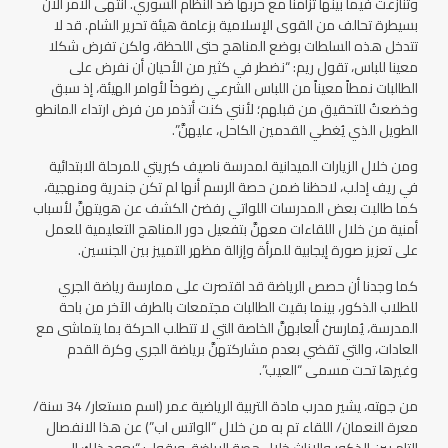
وتنازعت فيما بينها تزامنا مع حربها ضد النظام السوري. انتهى الأمر الآن
بسيطرة تحالف من القوى الإسلامية بزعامة هيئة تحرير الشام. قد لا
تتدخل هذه السلطات بوضع المناهج حتى اللحظة، ولكن تفرض شكلا
معينا للباس، تقول ريم: “نضطر في كثير من الأحيان أن نفرض على
الطالبات نمطاً معيناً من اللباس الشرعي رضوخاً لأوامر الهيئة، إذ سبق
وخضعتُ للتحقيق من قبلهم؛ لأنني كنت أتذمر من فرض ارتداء المانطو
الطويل الذي يُغطي القدمين الكاحل، عليهنَّ”.
ومن خلال الزيارات الميدانية لمدرسة ناصيف كبريتي للمرحلة الابتدائية
في ريف إدلب، لاحظنا ضمن حصة الرسم أنها لم تكن جندرية ومنهجية،
كما طالبت بعض المدرسات اللواتي رفضنَ الكشف عن هويتهنَّ لأسباب
أمنية من خلال اللقاءات معهنَّ بتفعيل دور المناهج التعليمية للعمل
على تعزيز صورة إيجابية للمرأة وإزالة مظهر التمييز بين الجنسين.
كما وجدنا أن حصص الرياضة قد اقتصرت على ممارسة رياضة الجري
للطلاب الذكور، بينما بقيت الطالبات مجتمعات بالطرف الآخر من باحة
المدرسة، يُمارسنَ ألعابهنَّ الخاصة التي لا تتطلب الحركة بما يتماشى مع
العادات، والتي تقضي بعدم مشاركتهنَّ برياضة الجري وكرة القدم
وغيرها تحت مسمى “العيب”.
من جهته، يشير مدرب مادة التربية الرياضية عمر (اسم مستعار/ 34 سنة/
معرة النعمان/ اللقاء تم به من خلال “الواتس اب”) عن هذا الانفصال
التام بين الذكور والإناث خلال حصة الرياضة، ويقول: “يعود ذلك إلى