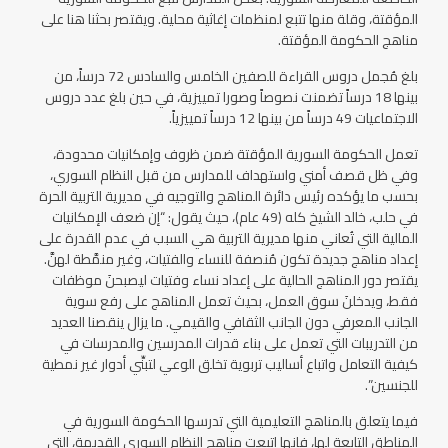
المؤقتة، وقلة منها تتبع لمنظمات إغاثية محلية. ويقتصر بحثنا هنا على
مناهج الحكومة المؤقتة.
بلغ مُجمل دروس القراءة للصفين الخامس والسادس 72 درساً، من
بينها 18 درساً تضمنت نصوصاً وصورا تمييزية، في حين بلغ عدد دروس
الاجتماعيات 49 درساً من بينها 12 درساً تمييزياً.
تعمل الحكومة السورية المؤقتة ضمن ظروف وإمكانيات محدودة،
وفي ظل قصف أمني واستهداف للمدارس من قبل النظام السوري،
بحسب ما يؤكده رئيس دائرة المناهج والتوجيه في مديرية التربية الحرة
في حلب، خالد الشيخ كله (49 عام)، حيث يقول: “إن ضعف الإمكانيات
المالية التي تُعاني منها مديرية التربية هي السبب في عدم القدرة على
إعداد مناهج جديدة تكون مُنصفة للنساء والفتيات، وغير منمَّطة لهنَّ.
يقتصر دور المناهج الحالية على إعداد نساء وفتيات ليصبحنَ موظفات
فقط، ويدخلنَ سوق العمل، بحيث تعمل المناهج على رفع سوية
الجانب المعرفي دون الجانب الثقافي والقيمي. ما يزال ينقصنا العديد
من التدريبات التي تعمل على بناء قدرات المدرسين والمدرسات في
كيفية التعامل واتباع أساليب تربوية تخلق الوعي لتبنِّي أدوار غير نمطية
للجنسين”.
فيما يتعلق بالمناهج التعليمية التي تدرسها الحكومة السورية في
المناطق التابعة لها، فإنها اتبعت مناهج النظام السوري القديمة، التي