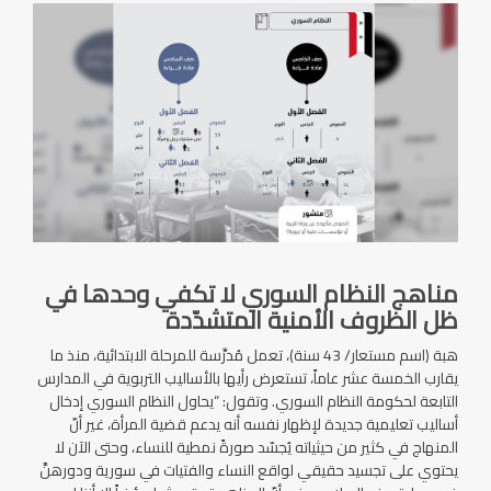
مناهج النظام السوري لا تكفي وحدها في
ظل الظروف الأمنية المتشدّدة
هبة (اسم مستعار/ 43 سنة)، تعمل مُدرِّسة للمرحلة الابتدائية، منذ ما
يقارب الخمسة عشر عاماً، تستعرض رأيها بالأساليب التربوية في المدارس
التابعة لحكومة النظام السوري. وتقول: “يحاول النظام السوري إدخال
أساليب تعليمية جديدة لإظهار نفسه أنه يدعم قضية المرأة، غير أنّ
المنهاج في كثير من حيثياته يُجسّد صورةً نمطية للنساء، وحتى الآن لا
يحتوي على تجسيد حقيقي لواقع النساء والفتيات في سورية ودورهنَّ