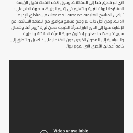
التي لم تتطرق قطُّ إلى المقاتلات، وحول هذه النقطة تقول الرئيسة
المشتركة لهيئة التربية والتعليم في إقليم الجزيرة، سميرة الحاج علي:
“تُراعي المناهج التعليمية خصوصية المجتمعات في مناطق الإدارة
الذاتية، ومن أجل ذلك تم وضع مناهج تتوافق مع الثقافة السائدة، مع
الإشارة منها إلى الدور البارز للمرأة الكردية ضمن ثورة “روج آفا، وشمال
سورية” وهذا ما جعلهم يُدخلون صورة المرأة المقاتلة والحزبية
والسياسية إلى المكون الكردي دون الاقتصار على ذلك، بل والتطرق إلى
كافة أعمالها الأخرى التي تقوم بها”.