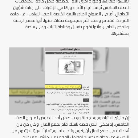
يعيشوا صغارها، وصورة أخرى للأم المُضحية ضمن مادة الاجتماعيات
للصف السادس تُجسد قيام الأم بدورها في الإشراف على رعاية شؤون
الأطفال. أما في المنهاج الصادر باللغة الكردية للصف السادس في مادة
القراءة، فقد تم وصف الأم بمجموعة صفات، منها، أنها مصدر الرحمة
والحضن الدافئ، وأنها تقوم بغسل وخياطة الثياب، وهي سخية
بمشاعرها.
إن ما يثير الانتباه وجود جملة وردت ضمن أحد النصوص لمنهاج الصف
الخامس، إذ يَحكي النص قصة ناسك قام بجمع المال، وكان من بين
أهدافه في جمع المال أن يتزوج وتنجب له زوجته ابنًا سويًا. لا يُفهم من
النص سوى محاولة تجسيد لعوامل القوة بما يتماشى مع نظرة