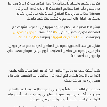
تكريس للقديم والسائد بأنماط أخرى؟ وهل تختلف صورة المرأة ودورها
بين منهاج وأخر، تبعا للمناهج المتعددة التي باتت تدرس اليوم في
سورية؟ هذا ما يحاول هذا التحقيق الاجابة عنه، من خلال الغوص
عميقا في تحليل تلك المناهج والتنقيب عمّا يقف خلفها.
(ينشر هذا التحقيق في ختام مشروع سوريا في العمق، بالشراكة مع
المنظمة الدولية لدعم الإعلام (
IMS
) ومؤسسة
الغارديان فاونديشن
ومؤسسة
شبكة الصحافيات السوريات
وموقع
حكاية ما انحكت
)
(شارك في هذا التحقيق: تصوير في المناطق الكردية: جانو شاكر، جودي
حاج علي. وتصوير في مناطق المعارضة: أيهم بيوش. مونتاج: سعد الحاج.
وانفوغراف: أحمد نجار)
كنت أتحدَّث معه عبر برنامج “الواتس اب”، بَدا من نبرة صوته كأنه صاحب
القرار في الأسرة باعتباره الأخ الأكبر في العائلة، وربما المُسيطر، كما كان
يوحي إليَّ من طريقة حديثه.
محمد، ابن الثلاثة عشر عاماً، يدرس في المرحلة الإعدادية، الصف السابع،
يعيش مع أهله في مدينة معرة النعمان في ريف إدلب، لديه أختان، تبلغ
الأولى من العمر خمسة أعوام، والأخرى اثني عشر عاماً.