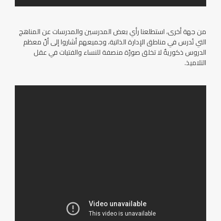
من جهة أخرى، استطلعنا رأي بعض المدرسين والمدرسات عن المناهج
التي تُدرس في مناطق الإدارة الذاتية، وجميعهم أشاروا إلى أنّ معظم
الدروس ذكوريةٌ لا تخلق صورًة منصفة للنساء والفتيات في عقل
التلاميذ.