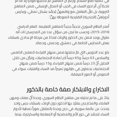
في عملية صنع السلام. ورغم أنّ المناهج تم تحديثها مؤخراً إلا أننا لم
نلحظ أي أثر لدور النساء في الحرب أو المجال الإنساني ضمن المناهج
التربوية، بل ظلّ التعامل مع واقعهنَّ يُجسَّد بشكل نمطي، ويكرس
أدوراهنَّ (الجندرية) التقليدية المنوطة بهنَّ”.
أصدر النظام السوري تحديثاً جديداً للمناهج التعليمة للعام الدراسي
2018-2019، وحسب ما تبين من سؤال عدد من المدرسين/ات أنه
مايزال يوجد فصل بين الذكور والإناث ابتداءً من مرحلة الإعدادي باسثتناء
بعض المدارس الخاصة في دمشق، وحمص، وحماة.
بلغ عدد الدورس التي تمّ تحليلها ضمن منهاج القراءة للصفين الخامس
والسادس 63 درساً، و65 درساً آخر لمادة الاجتماعيات، وتبيَّن من خلال
التحليل أنّ 23 درساً ضمن منهاج القراءة، و15 درساً ضمن منهاج
الاجتماعيات يحملون في طياتهم تمييزاً ضد النساء والفتيات، سواء في
النصوص أو الصور المرفقة.
الاختراع والابتكار صفة خاصة بالذكور
بناءً على ما تم تحليله من مناهج النظام السوري، وجدنا أنّ صفات ومهن
العلماء والمخترعين يتفرّد بها الذكور دون الإناث، باستثناء درس واحد
يتحدث عن عالمة سورية، في حين وجدنا بالمقابل صوراً نمطية لأدوار
النساء تتجسّد في دور الأم والمضحية أو المعلمة والسكرتيرة، بينما