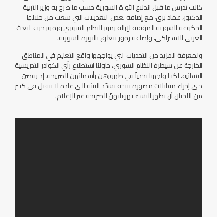
كانت تدرس ما قبل اندلاع الثورة السورية حسب ما صرح به وزير التربية
الدكتور، عماد برق، مع إضافة بعض التعديلات التي سعت من خلالها
الحكومة السورية المؤقتة لإزالة رموز النظام السوري ورموز حزب البعث
العربي الاشتراكي، وإضافة رموز تتعلق بالثورة السورية.
ولمعرفة المزيد من التحديات التي يواجهها واقع التعليم في المناطق
الخارجة عن سيطرة النظام السوري، حاولنا استطلاع رأي الكوادر التدريسية
النسائية، لكننا واجهنا تحدياً في ظهورهن بأسمائهن الصريحة، إذ رفضنّ
حتى إجراء مقابلات مصورة نتيجة تشدّد البيئة التي عادة لا تتقبل في كثير
من الأحيان أن تظهر النساء بهوياتهنَّ الصريحة عبر الإعلام.