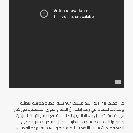
من جهتها، ترى ريم (اسم مستعار/46 سنة) مديرة مدرسة ابتدائية
وإعدادية للفتيات في ريف إدلب، أنّ للبيئة والقوى المسيطرة دور كبير
في كيفية التعامل مع الطلاب والطالبات. فمع اندلاع الثورة السورية
وتحولها إلى حرب مفتوحة، سيطرت فصائل عسكرية متنوعة على
المنطقة، حيث تباينت الأجندات الاجتماعية والسياسية لهذه الفصائل