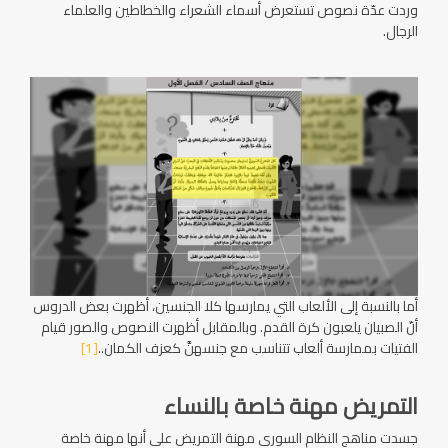
وردت عدّة نصوص تستعرض أسماء الشعراء والخطاطين والعلماء
الرجال.
أما بالنسبة إلى الألعاب التي يمارسها كلا الجنسين، أظهرت بعض الدروس
أنّ الصبيان يلعبون كرة القدم. وبالمقابل أظهرت النصوص والصور قيام
الفتيات بممارسة ألعاب تتناسب مع جنسهنَّ كعزف الكمان..
[1]
التمريض مهنة خاصة بالنساء
جسدت مناهج النظام السوري مهنة التمريض على أنها مهنة خاصة