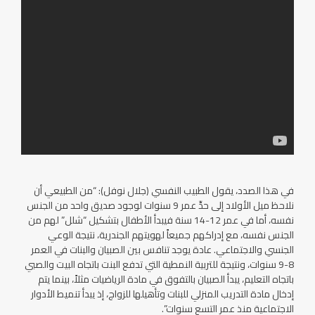
في هذا الصدد، يقول الطبيب النفسي (جلال نوفل): “من الطبيعي أن
نلاحظ ميل الأولاد إلى حدِّ عمر 9 سنوات لوجود صديق واحد من الجنس
نفسه، أما في عمر 12-14 سنة فيبدأ الأطفال بتشكيل “شلل” لهم من
الجنس نفسه، مع إدراكهم جميعاً لهويتهم الجندرية، نتيجة الوعي
الجنسي والاجتماعي. عادة يوجد تنافس بين الصبيان والبنات في العمر
8-9 سنوات، ونتيجة للتربية النمطية التي تدفع البنت باتجاه البيت والصبي
باتجاه التعليم، يبدأ الصبيان بالتفوق في مادة الرياضيات مثلاً، بينما يتم
إدخال مادة التدريب المنزلي للبنات وتأهيلها للزواج، إذ يبدأ تنميط الأدوار
الاجتماعية منذ عمر التسع سنوات”.