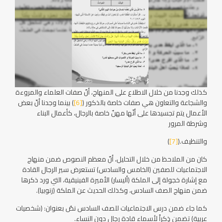
كذلك وجدنا من خلال الاطلاع على المنهاج، أنّ صفات العلماء والمروءة
والشجاعة والتعاون هي صفات خاصة بالذكور (
[6]
) بينما وجدنا أنّ بعض
الأعمال يتم تجسيدها على أنّها مهنٌ خاصة بالرجال، كأعمال البناء
وشرطة المرور
والتنظيف.(
[7]
)
كان من الملاحظ من خلال التحليل، أنّ معظم النصوص ضمن منهاج
الاجتماعيات للصفين (الخامس والسادس) تستعرض سير الرجال القادة
مع إشارة خجولة إلى الملكة (أليسار) الأميرة الفينيقية، التي ورد ذكرها
ضمن منهاج الصف السادس، وكذلك الحديث عن الملكة (زنوبيا).
كما جاء ضمن درس الاجتماعيات للصف السادس نصٌ بعنوان: (شخصيات
عربية) تضمن ذِكراً لأسماء قادة رجال دون النساء.