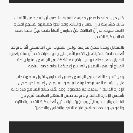
كان من الملاحظ ضمن مدرسة الشريف الرضي، أن العديد من الألعاب
كانت مشتركة بين الصبيان والبنات، وقد أبدوا جميعهم تقبلهم لفكرة
اللعب سوية، غير أنّ الطالبات كنَّ يمارسنَ ألعاباً خاصة بهنَّ، بينما يلعب
الطلاب كرة القدم.
بالمقابل وجدنا ضمن مدرسة بولس يعقوب، في القامشلي أنّه لا يوجد
ألعاب خاصة بالفتيات، بل اقتصر الأمر على وجود كرات قدم أو سلة يلعبها
الصبيان، مع إعطاء دروس رياضية مشتركة بين الجنسين، منها رياضة
الصباح أو بعض التمارين التي يتم إعطاؤها بداية حصة الرياضة.
وعن تنميط الألعاب بين الجنسين ضمن المدارس، تقول سميرة حاج
علي، الرئيسة المشتركه لهيئة التربية والتعليم في إقليم الجزيرة في
الإدارة الذاتية: “التنميط غير مقصود، وقد تمَّت كتابة المناهج منذ بداية
تأسيس الإدارة الذاتية، ولا يوجد ضمن المناهج التعليمة فَرق بين
الشباب والبنات، وحالياً يوجد فِرق للبنات في ألعاب كرة القدم والطائرة
والقوى، وهذه المناهج قابلة للتغير والنقاش والتطوير”.