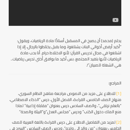
يحلم (محمد) أن يصبح في المسقبل أستاذًا مادة الرياضيات، ويقول:
“أكيد أرفض أخواتي البنات يشتلغوا، وما بقبل يختلطوا بالرجال، إلا إذا
اشتلغوا في مجال تدريس القرآن؛ لأنو الاختلاط حرام. أنا بحب مادة
الرياضيات لأنها بتفيد المجتمع، بس أكيد ما بوافق أختي تدرس رياضيات..
هي الشغلة للصبيان”!.
المراجع:
[1]
للاطلاع على مزيد من النصوص مراجعة مناهج النظام السوري،
منهاج الصف الخامس، القراءة، الفصل الأول، درس “الذكاء الاصطناعي،
“بالعلم نرتقي”، والصف السادس درس بعنوان “مقابلة إذاعية” لماذا
منع الملك دخول الكتب” ودرس “مجلس العدل”و”البيئة والصحة”
[2]
لمزيد من التفاصيل الاطلاع على درس القراءة باللغة العربية للصف
الخامس بعنوان: “من والد إلى ولده”، ودرس الصف السادس “السرد في