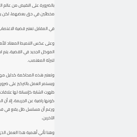
بالضرورة على النقيض من عالم الع
مخطئين في حق بعضهما، لكن يبد
في المقابل تعتبر قضية الاغتصاب
وعلى عكس التنميط المعتاد للأم
الموكل الجديد في القضية، يتم ا
لتبرئة المغتصب.
وتعتبر هذه المحاكمة كدليل مهم ع
ويستمر العمل بالتركيز على ضرو
ظهرت الشابة كإنسانة لها علاقات
كونها راضية عن الجريمة، إلا أن ال
ورغم أن مسلسل ظل يقع في فخ تن
الآخرين.
وهنا تأتي أهمية هذا العمل الذي 