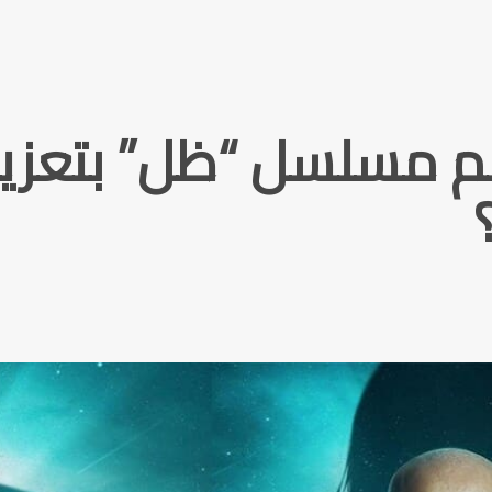
مسلسل “ظل” بتعزيز ا