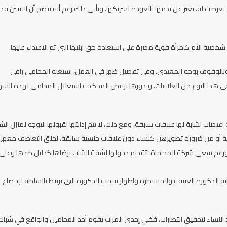
ضت له، تعبر عن ندمها بالعودة لشريكها. ويأتي ذلك رغم أنه يتضح أن الاثنين قد ك
ية الأم كامرأة قوية مصرة على استعادة حق ابنتها التي تم الاعتداء عليها.
ها وبالوقوف بوجه المعتدي. وفي تفصيل ظهر في العمل، استغله المحامي رافي
 في هذا النوع من العلاقات. وبدورها ترفض المحكمة استغلال المحامي لهذه الشه
غتصاب لشابة لها علاقات سابقة، ومع ذلك، لا تتم إدانتها لقبولها التوجه لمنزل الش
ضحية أو من ضرورة تصويرهن كنساء دون علاقات جنسية سابقة، لخلق التعاطف معهن
نف. ورغم سعي شركة المحاماة لتقديم دخولها لشقة الشاب برضاها كدليل ضدها وعلى
لذكورة العنيفة والمسيطرة وإظهار سمية الذكورة التي ترتبط بالسلطة لإخضاع
اد النساء لتحقيق انتصارات، ففي إحدى المرات يقوم أحد المحامين والواقع في شباك