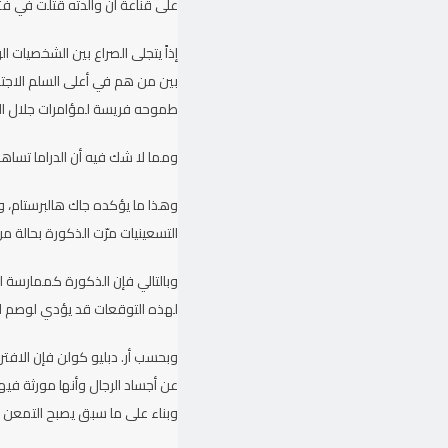
على قناعة أن والدته قتلت في فتر
إذاً يتجلى الصراع بين الشخصيات 
بين من هم في أعلى السلم الاجتم
طموحه فريسة لمؤامرات جلال الب
ومما لا شك فيه أن الدراما تساهم
وهذا ما يؤكده جاك هالبرستام، و
التسعينيات مرّت الذكورة بحالة 
وبالتالي فإن الذكورة كممارسة اج
لهذه التوقعات قد يؤدي لوصم الأ
وبحسب أر. دبليو كولن فإن الافت
عن أجساد الرجال وأنها مورثة فيه
وبناء على ما سبق يصبح التمعن ب