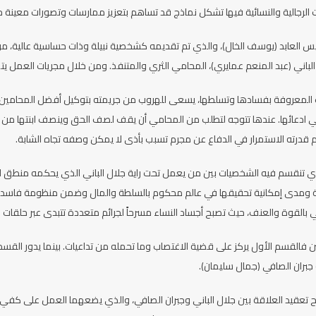
ت الرجالية والنسائية فيها تشكل نماذج قد تساهم بتعزيز ممارسات وتصورات معينة 
قيس العابد (يوسف الخال)، والذي تم تقديمه كشخصية نبيلة وذات حساسية عالية، 
الباني (عبد المنعم عمايري)، المحامي الثري والمتنفذ. ومن خلال مجريات العمل يت
لمعروفة بفسادها وتسلطها، يسعى للهروب من جريمته بتوكيل أفضل المحامين في
ي ادعائها. عندها تتوجه لتطلب من المحامي أن يقف لصف الحق وينصف ابنتها م
م قدرته الاستمرار في الدفاع عن مجرم تسبب بأذى لا يمكن وصفه تجاه الشابة.
ي تنقسم فيه الشخصيات بين من يعمل تحت راية جلال الباني الذي يحكمه منطق السل
ة ومدى إمكانية تحقيقها في عالم محكوم بالسلطة والمال وضمن منظومة فاسدة. و
 بالقوة والعنف، حيث تصبح أجساد النساء مسرحاً لجرائم متعددة تتبدى عبر حلقا
لقسم الأول يركز على قضية الاغتصاب وما تحمله من تداعيات. بينما يدور القسم ال
جبران الصافي (جمال سليمان).
 تعقيد العلاقة بين جلال الباني وجبران الصافي، والذي يضعهما العمل على كفي