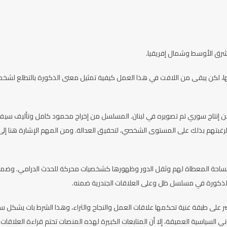
شرق الأوسط وشمال إفريقيا.
دمها، لكن يبقى من اللافت في هذا العمل كيفية تمثيل معنى الذكورة بالتطلع لشخص
 من إنتاج سوري تم تصويره في لبنان. المسلسل من إخراج محمود كامل وتأليف سيف
غبتهم بذلك على المستوى الشخصي، لتحقيق العدالة. ومن المهم الإشارة هنا إلى
المساحة المعطاة لهم وثقل الدور وظهورها كشخصيات محركة للحدث الدرامي. وضم
الذكورة في مسلسل ظل وعلى العلاقات الجندرية ضمنه.
تصر على طبقة غنية تحكمها علاقات العمل والنجاح والثراء، وهذا الشرط بات يشكل 
السياسية العميقة، إلا أن المتابعات الكبيرة لهذه المنصات تحتم قراءة العلاقات