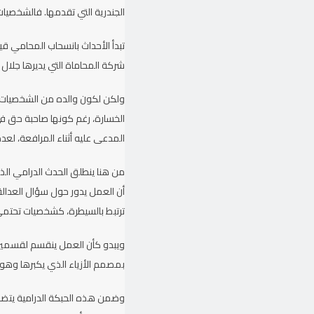
الجندرية التي تقدمها. فالشخصيا
تبدأ الأحداث بانسحاب المحامي 
شركة المحاماة التي يديرها جلال 
ولكن لكون والده من الشخصيات ا
الخسارة، رغم كونها صاحبة حق ف
المدعى عليه أثناء المرافعة، لعد
من هنا ينطلق الحدث الدرامي الذ
أن العمل يدور حول سؤال العدال
ترتبط بالسيطرة، كشخصيات تحتمي
ويبدو كأن العمل ينقسم لقسمين فا
بمصمم الأزياء الذي يكبرها وهو 
وضمن هذه الحبكة الدرامية يتضح