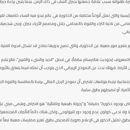
ة طفولته بسبب علاقة جمعتها بجبران الشاب في ذلك الزمن. بينما يتبين براءة جبران 
الرئيسية والتي تمثل أنواعاً مختلفة من الذكورة في عالم تبدو فيه النساء خاضعات
اعي من ناحية الثراء والقوة كالمحامي جلال ومصمم الأزياء جبران. وبين شخصيات
اني.
 بتعزيز صور معينة عن الذكورة، والتي تصبح بدورها نماذج قد تشكل قدوة للفتية وا
المعروف (بجوديث هالبرستام سابقاً)، في فصل “الجيد والسيء والقبيح”، فالإعلام ت
من الأزمة. فهناك بحث عن النموذج الإيجابي الذي يتوجب أن تمثله فيما يتعلق بال
تماعية ترتبط بتوقعات تفترض أن نموذج الرجل المثالي يرتبط بالمنافسة والقوة الجس
فراد أو تنميطهم بطرق سلبية.
راض بوجود ذكورة” حقيقة” و”رجولة طبيعية وتلقائية” هو افتراض وهمي مبني على تص
ا. ولا تدعي كولون عدم وجود دور للبيولوجي ولكن هناك دائماً التأثيرات المجتمعية
طرق تمثيل الذكور في الإعلام ضرورة للتمحيص بطرق تعزيز ممارسات معينة تبعاً 