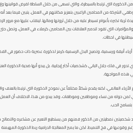
ذكورة التي ترتبط بالسيطرة، والتي تسعى من خلال السلطة لفرض قوانينها وإرادت
ي الشركة من المحامين الراغبين بتعزيز مكانتهم في العمل. يتبين فيما بعد أنه
ية تكبره بأعوام تسيطر عليه من خلال ثروتها ومالها. لينقلب عليها مع مرور الزمن
مؤامرات التي تقود لتدمير العلاقات بين المحامين كزملاء في العمل، وتصل حتى لت
شيطنتها في لحظات.
ياء أنيقة ورسمية، وتصبح البدل الرسمية كرمز لذكورة عصرية ذات حضور في الفضاء 
لتي تدور في فلك جلال الباني كشخصيات أكثر إيجابية. بل يبدو أنها ضحية الذكورة 
ي هذه المواجهة.
أزياء العالمي، لكنه يقدم شكلاً مختلفاً عن نموذج الذكورة التي ترتبط بالعنف وال
لمن حوله من نساء وموظفين وموظفات. وقد يبدو من هذا، الاختلاف أن العمل يرى
بتسامح الحب.
 شخصيتين نمطيتين من الذكور فمنهم من يستطيع التعبير عن مشاعره والتصالح م
 وقوعها في فخ التنميط. لكن ما يميز المعالجة الدرامية ربط الذكورة المهيمنة 