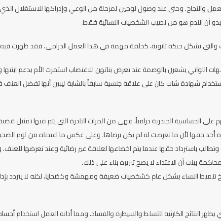
مل والنجاح. وحتى عند وصول لوجين لمرحلة من الوعي وإدراكها للاستغلال الذي تعر
و أن الندم هو من نصيب الشخصيات النسائية فقط.
 والتي تشكل حبكة ثانوية، كحلقة مهمة في هذا العمل الدرامي. فقد ظهرت فيه شخص
هات اللواتي يشعرن بالوصمة عند تعرض بناتهن للاغتصاب استمرت الأم بدعم ابنت
ستخدام شهادة شاب كان على علاقة جنسية سابقاً بالشابة ليبين أنها تفضل العنف
لى الحساسية الجندرية درامياً، فهي من المرات النادرة التي يتم فيها تمثيل قضية ا
رة أخذ حقها لأن ما تعرضت له لم يكن برضاها. وعلى عكس ما اعتدناه من لوم ال
 وتطالب باسترداد حقها عندما يتم اخضاعها لعلاقة غير رضائية وعند تعرضها للع
محاكمة بينت أن الاعتداء لا يصح تبريره بناء على ذلك.
ميط النساء بشكل عام كشخصيات ضعيفة ومهمشة وكضحايا، لكنه لا يتردد بإدانة ا
يظهر النتائج الكارثية للتسلط والسيطرة والفساد. ومما أدانه العمل استخدام أجس