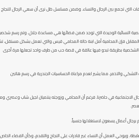
لعلاقات التي تجمع بين الرجال والنساء. وضمن مسلسل ظل نرى أن سعي الرجال للنجاح
 المحاميات، وأن الشخصية النسائية الوحيدة التي توجد ضمن فضائها هي مساعدة جلال. وتم رسم شخص
المقابل فإن المحامية أمل ابنة خالة المحامي قيس والتي تعمل بشكل مستقل، ت
م الشخصية بطريقة تبدو فيها عالقة في قصة حب من طرف واحد تجعلها مرة أخرى
لتشكي والتذمر. مما يشير لعدم مراعاة الحساسيات الجندرية في رسم هاتين
جال الاجتماعية في حاضرنا. فرغم أن المحامي وزوجته ينتميان لجيل شاب وعصري وم
عصر.
رجال أعمال يسعون لاستغلالها جنسياً.
لضابطة. ويوحي العمل أن النساء غير قادرات على النجاح والتقدم، وكأن الفضاء الخاص