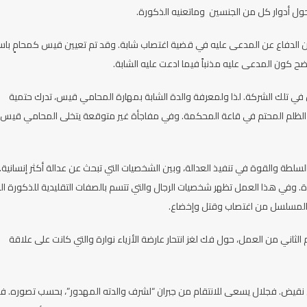
حول أدوار كل من الجنسين وماتعنيه الذكورة.
من الدفاع عن المدعى عليه في قضية اغتصاب شابة. وقد تم تعيين قيس كمحامٍ با
ضح كون المدعى عليه مذنباً فيما ادعت عليه الشابة.
 تلك الشركة. لذا ولمعرفة والدة الشابة بمهارة المحامي قيس، تدرك حتمية
ن الظلم المحتم في قاعة المحكمة. وفي مفاجأة غير متوقعة يتخلى المحامي قيس
طة والقوة في تنفيذ العدالة، وبين الشخصيات التي تبحث عن عدالة أكثر إنسانية.
في هذا العمل تظهر شخصيات الرجال والتي تتسم بالصفات التقليدية للذكورة ال
ت المسلسل من اغتصاب وقتل وإخضاع.
ثاني من العمل، حول فك لغز انتحار عارضة الأزياء نوارة والتي كانت على علاقة
 نقيض. فجلال يسعى للانتقام من جبران “لشرف والدته المهدور”، بحسب تصوره. ف