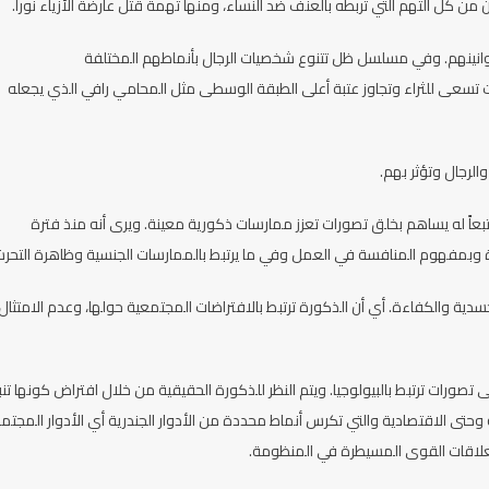
من كل التهم التي تربطه بالعنف ضد النساء، ومنها تهمة قتل عارضة الأزياء نورا.
 لقوانينهم. وفي مسلسل ظل تتنوع شخصيات الرجال بأنماطهم المختلفة
 تسعى للثراء وتجاوز عتبة أعلى الطبقة الوسطى مثل المحامي رافي الذي يجعله
لرجال وتؤثر بهم.
بعاً له يساهم بخلق تصورات تعزز ممارسات ذكورية معينة. ويرى أنه منذ فترة
أبوة وبمفهوم المنافسة في العمل وفي ما يرتبط بالممارسات الجنسية وظاهرة التحر
دية والكفاءة. أي أن الذكورة ترتبط بالافتراضات المجتمعية حولها، وعدم الامتثال
ورات ترتبط بالبيولوجيا. ويتم النظر للذكورة الحقيقية من خلال افتراض كونها تن
 وحتى الاقتصادية والتي تكرس أنماط محددة من الأدوار الجندرية أي الأدوار المجتمع
لعلاقات القوى المسيطرة في المنظومة.