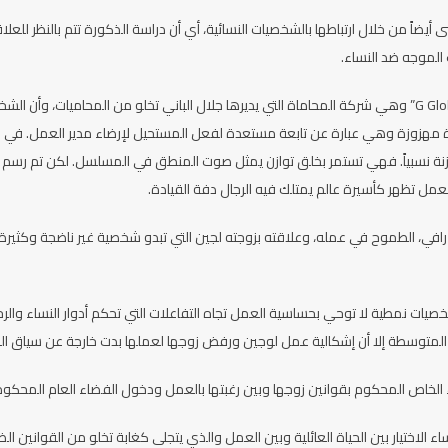
نى أيضاً من خلال ارتباطها بالشخصيات النسائية، أي أن دراسة الذكورة تتم بالنظر ل
الموجه ضد النساء.
ومن اللافت أن فضاء شركة “G Global” وهي شركة المحاماة التي يديرها جلال الباني تخلو من
ة مهزوزة وهي عبارة عن تابعة مستعدة لفعل المستحيل لإرضاء مدير العمل. في 
وازنة نسبياً. فهي تستمر بخلق توازن يمثل صوت المنطق في المسلسل. لكن تم رس
عمل تظهر كأسيرة عالم يمتلك فيه الرجال دفة القيادة.
ي، الطموح في عمله، وعلاقته بزوجته لجين التي تبدو شخصية غير ناضجة وكثيرة ا
يات نمطية لا توحي بحساسية العمل تجاه التفاعلات التي تحكم أدوار النساء والر
لمتوسطة إلا أن إشكالية عمل لوجين ورفض زوجها لعملها بدت خارجة عن سياق ال
خاص المحكوم بقوانين زوجها وبين رغبتها بالعمل ودخول الفضاء العام المحكوم ب
ء الاختيار بين الحياة العائلية وبين العمل والذي يتجلى كغابة تخلو من القوانين ا