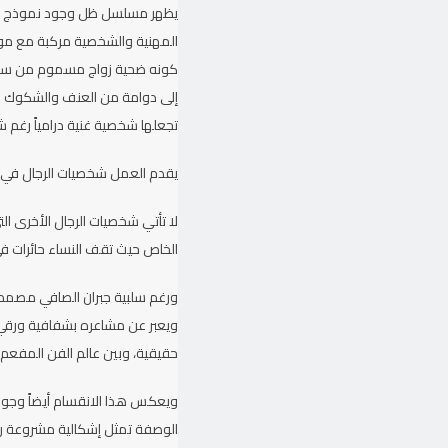
يظهر مسلسل ظل وجود نموذج من ال
المهنية والشخصية مركبة مع موظف
كونه ضحية زواج مسموم من سيدة ثر
إلى دوامة من العنف والشكوك وال
تجعلها شخصية غنية درامياً رغم 
يقدم العمل شخصيات الرجال في أز
لا تأتي شخصيات الرجال الأخرى ا
الخاص حيث تقف النساء حائرات ف
ورغم سلبية جبران الصافي مصمم ال
ويعبر عن مشاعره بشفافية ورقي 
حقيقية، وبين عالم الفن المفعم 
ويعكس هذا الانقسام أيضاً وجود
الوصفة تمثل إشكالية مشروعة رغم