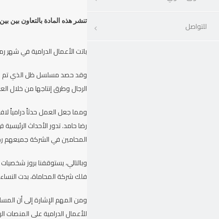
تنشر هذه المادة بالتعاون بين ب
للتواصل
باتت الأعمال الدرامية في شهر 
وقد حصد مسلسل ظل الذي تم عرضه 
الرجال وطرق إنتاجها من خلال العل
ومما جعل العمل حدثاً درامياً 
رضا حامد. تدور الأحداث الرئيس
المحامين في الشركة جميعهم رج
وبالتالي، يستوقفنا بروز شخصيا
فلك شركة المحاماة، بدت النساء
ومن المهم الإشارة إلى أن المسل
للأعمال الدرامية على المنصات ال