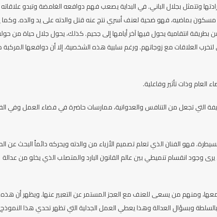
ها وتتمثل بجلال الباني. في البداية يصعب فهم دوافعه الغامضة وتبدو علاقاته
 مسكون بماضيه، فهو ضحية لعنف أسري نتج عنه قتل والدته على يد والده. وكما ي
 بطريقة انتقامية يحول فيها آخر أيامها إلى جحيم. كذلك، يحول جلال حياة من حول
خرب العلاقات مع زوجاتهم. ورغم سلبية هذه الشخصية، إلا أن دوافعها المركبة درا
العام وذات تأثير وفاعلية.
العنيفة التي تجعل من التنافس والعدوانية، ممارسات حاضرة في فضاء العمل وفي ال
سيطرة. فهو الفنان الذي تعلم تصميم الأزياء من والدته ويحركه دائماً البحث عن الح
 وجود انقسام تنميطي بين عالم القانون البارد والمتصلب الذي يخلو من عدالة
عها، ومنهم من يسعى للعنف مع العجز المستمر عن التعبير عنها. ويظهر أن هذه
بالسلطة وبسؤال العدالة وهذا يعطي العمل الجدلية التي تظهر تحدي هذا النموذج.