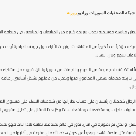
ين شبكة الصحفيات السوريات وراديو
روزنة
.
رمضان مناسبة موسمية تجذب شريحة كبيرة من المتابعات والمتابعين في منطقة ال
مؤخراً، عدداً كبيراً من المشاهدات، وتباينت الأاراء حول جودته الدرامية أو ع
اقات بينهم وبين النساء.
لافتاً استضافته لمجموعة من النجوم والنجمات من سوريا ولبنان، فهو عمل مشترك
ية في شركة محاماة يسعى المحامون فيها وكجزء من عملهم بشكل أساسي، إضافة لر
ال.
ت الرجال كممثلين رئيسيين على حساب نظيراتها من شخصيات النساء على مستوى 
 سلبيات عاجزات ومستضعفات ومنفعلات. لذا يركز هذا المقال على تحليل مفهوم 
سل والذي تم تصويره في لبنان، يدور في عالم بعيد عما يعانيه هذا البلد. فهو يق
رقمية مثل منصة شاهد. وبعيداً عن كون هذه الأعمال مفرغة في أغلبها من المعاني 