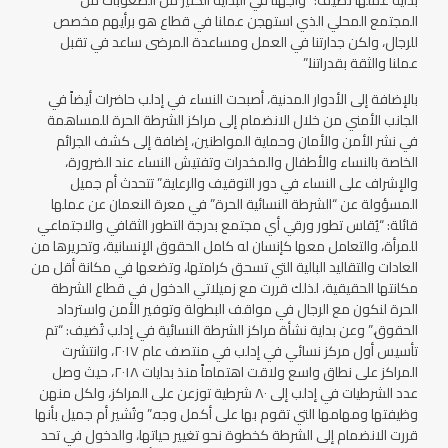
بداية عملها تضيف: “واجهنا في البداية الكثير من الصعوبات من
المجتمع المحلي الذي استهجن عملنا في قطاع هو برأيهم مخصص
للرجال، ولكن جدارتنا في العمل ومساعدة المرضى ساعد في تقبل
عملنا والثقة بقدراتنا.”
بالإضافة إلى الأدوار المدنية، أصبحت النساء في إدلب حاضرات أيضاً في
الجانب الأمني من خلال الانضمام إلى مراكز الشرطة الحرة للمساهمة
في نشر الأمن والأمان وحماية المواطنين، إضافة إلى كشف الجرائم
الخاصة بالنساء والأطفال والمخدرات وتفتيش النساء عند الضرورة،
والإشراف على النساء في دور التوقيف والرعاية.” تتحدث أم جميل
المسؤولة عن “الشرطة النسائية الحرة” في معرة النعمان عن عملها
قائلة: “يُقاس تطور ورقي أي مجتمع بدرجة التطور الثقافي والاجتماعي
للمرأة، والتعامل معها كإنسان له كامل الحقوق الإنسانية، وتحريرها من
العادات والتقاليد البالية التي تسحق كرامتها، وتضعها في مكانة أقل من
مكانتها الحقيقية، لذلك قررت مع زميلاتي الدخول في قطاع الشرطة
الحرة لنكون مع الرجال في مواقف البطولة وتوفير الأمن واسترداد
الحقوق.” وعن بداية نشأة مراكز الشرطة النسائية في إدلب تُضيف: “تم
تأسيس أول مركز نسائي في إدلب في منتصف عام ٢٠١٧، وانتشرت
المراكز على نطاق واسع ولاقت اهتماماً منذ بدايات ٢٠١٨، حيث وصل
عدد الشرطيات في إدلب إلى ٨٠ شرطية توزعن على المراكز، ولكل منهن
وظيفتها ومهامها التي تقوم بها على أكمل وجه.” وتُشير أم جميل بأنها
قررت الانضمام إلى الشرطة كخطوة نحو تغيير حياتها، والدخول في تحد