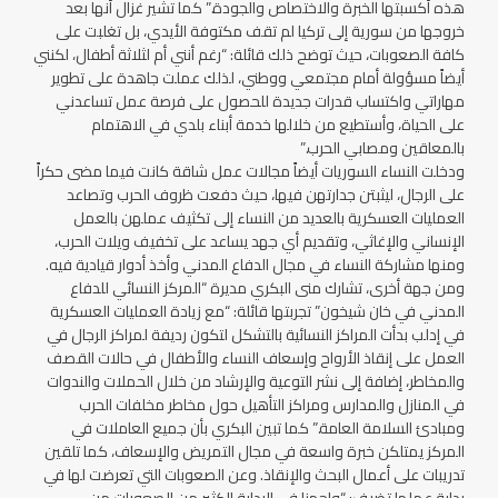
هذه أكسبتها الخبرة والاختصاص والجودة.” كما تشير غزال أنها بعد
خروجها من سورية إلى تركيا لم تقف مكتوفة الأيدي، بل تغلبت على
كافة الصعوبات، حيث توضح ذلك قائلة: “رغم أنني أم لثلاثة أطفال، لكنني
أيضاً مسؤولة أمام مجتمعي ووطني، لذلك عملت جاهدة على تطوير
مهاراتي واكتساب قدرات جديدة للحصول على فرصة عمل تساعدني
على الحياة، وأستطيع من خلالها خدمة أبناء بلدي في الاهتمام
بالمعاقين ومصابي الحرب.”
ودخلت النساء السوريات أيضاً مجالات عمل شاقة كانت فيما مضى حكراً
على الرجال، ليثبتن جدارتهن فيها، حيث دفعت ظروف الحرب وتصاعد
العمليات العسكرية بالعديد من النساء إلى تكثيف عملهن بالعمل
الإنساني والإغاثي، وتقديم أي جهد يساعد على تخفيف ويلات الحرب،
ومنها مشاركة النساء في مجال الدفاع المدني وأخذ أدوار قيادية فيه.
ومن جهة أخرى، تشارك منى البكري مديرة “المركز النسائي للدفاع
المدني في خان شيخون” تجربتها قائلة: “مع زيادة العمليات العسكرية
في إدلب بدأت المراكز النسائية بالتشكل لتكون رديفة لمراكز الرجال في
العمل على إنقاذ الأرواح وإسعاف النساء والأطفال في حالات القصف
والمخاطر، إضافة إلى نشر التوعية والإرشاد من خلال الحملات والندوات
في المنازل والمدارس ومراكز التأهيل حول مخاطر مخلفات الحرب
ومبادئ السلامة العامة.” كما تبين البكري بأن جميع العاملات في
المركز يمتلكن خبرة واسعة في مجال التمريض والإسعاف، كما تلقين
تدريبات على أعمال البحث والإنقاذ. وعن الصعوبات التي تعرضت لها في