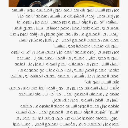
وعن دور النساء السوريات بعد الثورة، تقول الصيدلانية سوسن السعيد
من إدلب (وهي إحدى المشاركات في تأسيس منظمة “بارقة أمل”
النسائية): “لم يكن للمرأة السورية دور حقيقي يُذكر قبل الثورة، أما
بعدها فنرى حركة جادة لتفعيل ودعم دورها في سبيل تحقيق التغيير
الإيجابي في المجتمع، في ظل توفر مناخ مقبول من إتاحة الفرص، حيث
نجحت بعض منظمات المجتمع المدني في تأهيل وتمكين النساء
السوريات اقتصادياً واجتماعياً وحتى سياسياً.”
وعن دورها في إدارة منظمة “بارقة أمل” تضيف سوسن: “غيرت الثورة
السورية مجرى حياتي، ونقلتني من العمل كصيدلانية إلى مساعدة
النساء اللاتي خرجن من معتقلات النظام السوري للعمل على لملمة
جراحهن وتقديم الدعم النفسي لهن، حيث عملت مع مجموعة من
زوجات المعتقلين على تأسيس المنظمة لتخفيف المعاناة التي تعيشها
مئات النساء السوريات.”
وأثبتت النساء السوريات جدارتهن في دول الجوار أيضاً، حيث تولين مناصب
قيادية في منظمات المجتمع المدني من أجل بناء نواة لمساعدة
الأهل في الداخل السوري. وعن ذلك، تقول
فاطمة غزال مديرة الموارد البشرية وحملة المناصرة في منظمة
“بلسم”: “شاركت المرأة السورية في المجتمع المدني، حيث أسست
الفرق التطوعية وقادتها وكانت جزءاً منها، وكانت لها اليد الطولى في
تطور عمل المنظمات وباقي مؤسسات المجتمع المدني، ومشاركتها