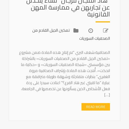
“هاد المجال للرجال” نساء يتحدثن
عن تجاربهن في ممارسة المهن
القانونية
تمكين الجيل القادم من
الصحفيات السوريات
الصحافية:شغف البري “تم إنتاج هذه المادة ضمن مشروع
«تمكين الجيل القادم من الصحفيات السوريات» بالشراكة
بين مؤسستي «شبكة الصحفيات السوريات» و «حكاية ما
انحكت». أُنتجت هذه المادة بإشراف الصحافية مروة
الغفري.” بنظرات متفاجئة وشهقة طويلة مترافقة مع
عبارة “ما لقيتي غير هاد الفرع؟” اعتادت سيدرا على ردة
فعل الأشخاص الذين يسألونها عن تخصصها في الجامعة،
[…]
READ MORE