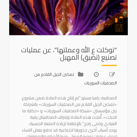
“توكلت ع الله وعملتها”، عن عمليات
تصنيع (تضيق) المهبل
تمكين الجيل القادم من
الصحفيات السوريات
الصحافية: راميا مستو “تم إنتاج هذه المادة ضمن مشروع
«تمكين الجيل القادم من الصحفيات السوريات» بالشراكة
بين مؤسستي «شبكة الصحفيات السوريات» و «حكاية ما
انحكت». أُنتجت هذه المادة بإشراف الصحافيتان رقية
العبادي ولمى راجح” بالإضافة لزيادة المتعة الجنسية،
يوجد أسباب أخرى جذورها اجتماعية قد تدفع بعض النساء
لإجراء عمليات تصنيع المهبل، منها الأحكام والافتراضات