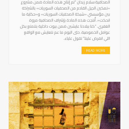
الصحافية:سلام زيدان “تم إنتاج هذه المادة ضمن مشروع
«تمكين الجيل القادم من الصحفيات السوريات» بالشراكة
بين مؤسستي «شبكة الصحفيات السوريات» و«حكاية ما
انحكت». أُنتجت هذه المادة بإشراف الصحافية مروة
الغفري. “كنا ببلادنا عايشين ضمن بيوت داخلية بتتمتع بكل
عوامل الخصوصية، حتى اليوم ما عم نتعايش مع الواقع
اللي انفرض علينا.” تقول علياء.
READ MORE