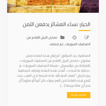
الحيار: نساء العشائر يدفعن الثمن
تمكين الجيل القادم من
الصحفيات السوريات
,
غير مصنف
الصحافية: رغد المطلق “تم إنتاج هذه المادة ضمن
مشروع «تمكين الجيل القادم من الصحفيات السوريات»
بالشراكة بين مؤسستي «شبكة الصحفيات السوريات» و
«حكاية ما انحكت». أُنتجت هذه المادة بإشراف الصحافية
ريم تكريتي” يُعرف الحيار بأنه عادة قديمة لدى العرب، حيث
تُشرع هذه العادة لابن العم سواء كان أعزباً أو متزوجاً أن
يحير أي فتاة يريدها […]
READ MORE