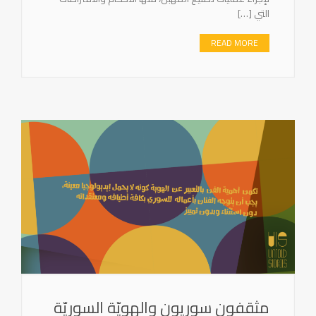
التي […]
READ MORE
مثقفون سوريون والهويّة السوريّة