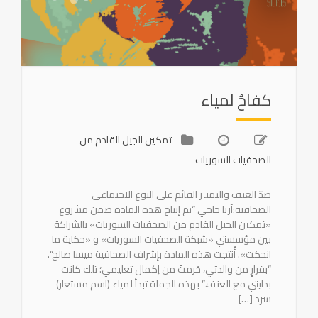
كفاحُ لمياء
تمكين الجيل القادم من
الصحفيات السوريات
ضدّ العنف والتمييز القائم على النوع الاجتماعي
الصحافية:آريا حاجي “تم إنتاج هذه المادة ضمن مشروع
«تمكين الجيل القادم من الصحفيات السوريات» بالشراكة
بين مؤسستي «شبكة الصحفيات السوريات» و «حكاية ما
انحكت». أُنتجت هذه المادة بإشراف الصحافية ميسا صالح“.
“بقرارٍ من والدتي، حُرمتُ من إكمال تعليمي؛ تلك كانت
بدايتي مع العنف.” بهذه الجملة تبدأ لمياء (اسم مستعار)
سرد […]