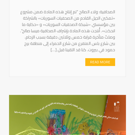
الصحافية: ولاء الصالح “تم إنتاج هذه المادة ضمن مشروع
«تمكين الجيل القادم من الصحفيات السوريات» بالشراكة
بين مؤسستي «شبكة الصحفيات السوريات» و «حكاية ما
انحكت». أُنتجت هذه المادة بإشراف الصحافية ميسا صالح“.
وصلتُ متأخرة قرابة خمس وثلاثين دقيقة بسبب الزحام،
بين شارع بلس المتفرع من شارع الحمراء إلى منطقة برج
حمود في بيروت. كنا قد التقينا قبل […]
READ MORE