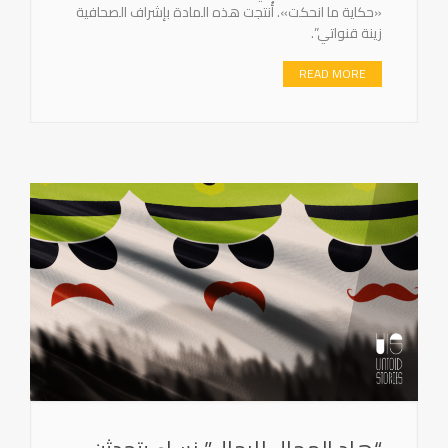
«حكاية ما انحكت». أُنتجت هذه المادة بإشراف الصحافية
زينة قنواتي”.
READ MORE