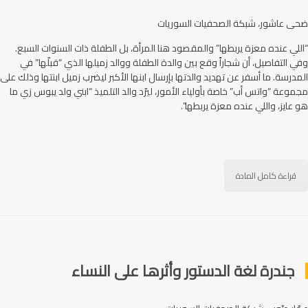
ضحى عاشور، شبكة الصحفيات السوريات
“اللي عنده معزة يربطها” والمقصود هنا المرأة، بل الطفلة ذات السنوات السبع.
وفي التفاصيل، أن شجاراً وقع بين والدة الطفلة ووالد زميلها الذي “قبلّها” في
المدرسة. ما أسفر عن تهديد والدتها بإرسال ابنها الأكبر ليضرب زميل ابنتها وذلك على
مجموعة “واتس أب” خاصة بأولياء الأمور، ليرّد والد التلميذ “ابني ولد يبوس زي ما
هو عايز، واللي عنده معزة يربطها”.
قراءة كامل المادة
جندرة لغة الدستور وأثرها على النساء