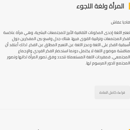
المرأة ولغة اللجوء
فاديا عفاش
تعتبر اللغة إحدى المكونات الثقافية الأبرز للمجتمعات البشرية، وهي مرآة عاكسة
لفكر المجتمعات وتراتبية القوى فيها. هناك جدل واسع بين المفكرين حول
أسبقية الفكر على اللغة وعجز اللغة عن التعبير المطلق عن الفكر. لذلك أعتقد أن
مناقشة موضوع اللغة لا يكتمل دونما استحضار الفكر الفردي والإجماع
المجتمعي. فمفردات اللغة المستعملة تتحدد وفق تصور المرأة لذاتها وتصور
المجتمع للدور المرسوم لها.
قراءة كامل المادة