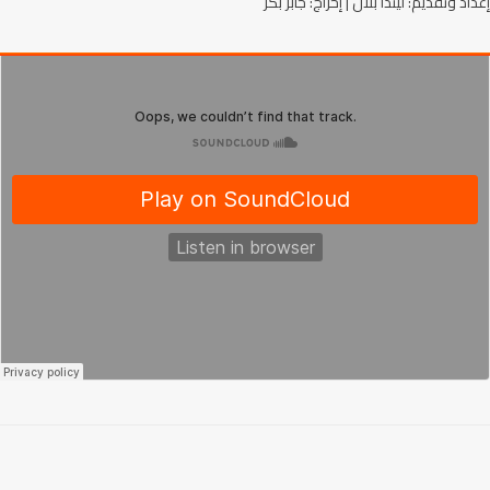
إعداد وتقديم: ليندا بلال | إخراج: جابر بكر