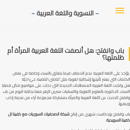
النسوية واللغة العربية
–
–
باب وانفتح: هل أنصفت اللغة العربية المرأة أم
ظلمتها؟
يؤخذ على اللغة العربية عدم الانصاف فيما يتعلق بالنساء وخاصة في بعض
الكلمات التي يعتبر تأنيثها إشكالية لغوية مثل”قاضي\قاضية، حيّ\حيّة
هل واكبت اللغة العربية المصطلحات الجديدة التي دخلت على مواضيع تخصّ قضايا
النساء، الدكتورة بالعلوم اللغوية واللسانيات نسرين الزهر معنا بحلقة اليوم من باب
وانفتح للحديث عن اللغة العربية والمرأة بمشاركة مجموعة آراء من مدينة إدلب
وريفها.
باب وانفتح بودكاست شهري من إنتاج
شبكة الصحفيات السوريات مع كفينا تل
كفينا السويدية
.