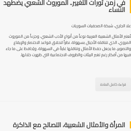
في زمن ثورات التغيير.. الموروث الشعبي يضطهد
النساء
علا الجاري، شبكة الصحفيات السوريات
تُعتبر الأمثال الشعبية العربية نوعاً من أنواع الأدب الشعبي، وجزءاً من الموروث
المروي، الذي تتناقله الأجيال بسهولة، نظراً لتحقق قواعد الاختصار والإيقاع
والتصوير، ما يجعل حفظ الأمثال وتناقلها غايةً في السهولة، ويُحافظ على ما جاء
فيها من أفكار رغم تغير البيئات والظروف الاجتماعية التي ظهرت خلالها.
قراءة كامل المادة
المرأة والأمثال الشعبية، التصالح مع الذاكرة