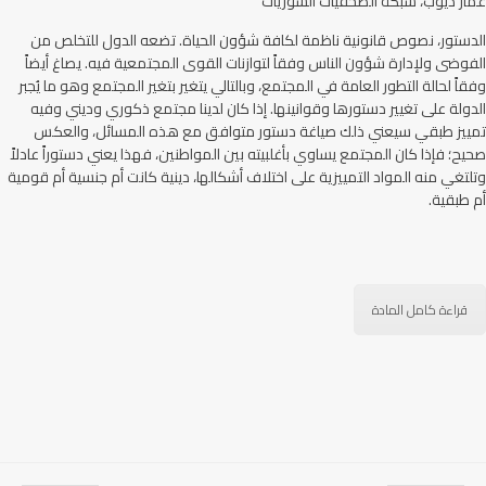
عمّار ديّوب، شبكة الصحفيات السوريات
الدستور، نصوص قانونية ناظمة لكافة شؤون الحياة. تضعه الدول للتخلص من
الفوضى ولإدارة شؤون الناس وفقاً لتوازنات القوى المجتمعية فيه. يصاغ أيضاً
وفقاً لحالة التطور العامة في المجتمع، وبالتالي يتغير بتغير المجتمع وهو ما يُجبر
الدولة على تغيير دستورها وقوانينها. إذا كان لدينا مجتمع ذكوري وديني وفيه
تمييز طبقي سيعني ذلك صياغة دستور متوافق مع هذه المسائل، والعكس
صحيح؛ فإذا كان المجتمع يساوي بأغلبيته بين المواطنين، فهذا يعني دستوراً عادلاً
وتلتغي منه المواد التمييزية على اختلاف أشكالها، دينية كانت أم جنسية أم قومية
أم طبقية.
قراءة كامل المادة