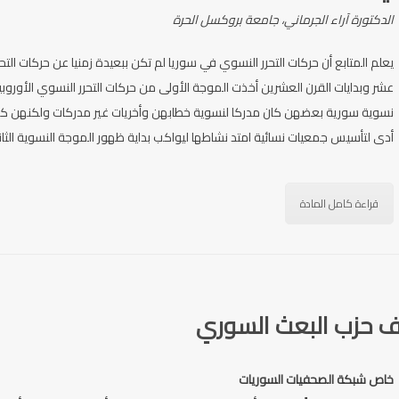
الدكتورة آراء الجرماني، جامعة بروكسل الحرة
يعلم المتابع أن حركات التحرر النسوي في سوريا لم تكن ببعيدة زمنيا عن حركات التح
عشر وبدايات القرن العشرين أخذت الموجة الأولى من حركات التحرر النسوي الأوروبي
نسوية سورية بعضهن كان مدركا لنسوية خطابهن وأخريات غير مدركات ولكنهن كن 
أدى لتأسيس جمعيات نسائية امتد نشاطها ليواكب بداية ظهور الموجة النسوية الثاني
قراءة كامل المادة
ف حزب البعث السوري
خاص شبكة الصحفيات السوريات