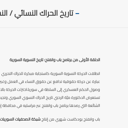
تاريخ الحراك النسائي / ال
–
الحلقة الأولى من برنامج باب وانفتح: تاريخ النسوية السورية
انطلقت الحركة النسوية السورية كاستجابة مبكرة للحراك التحرري ا
عبارة عن حركة حقوقية تدافع عن حقوق النساء في العمل وغيره
وصول الحكم العسكري إلى السلطة في سوريا،اختزلت الحركة بالاتح
تستعرض الدكتورة ميّة الرحبي تاريخ الحراك النسوي السوري وتجيب 
الشائعة التي رصدها برنامج باب وانفتح عبر مراسليه في محافظة إ
باب وانفتح بودكاست شهري من إنتاج
شبكة الصحفيات السوريات