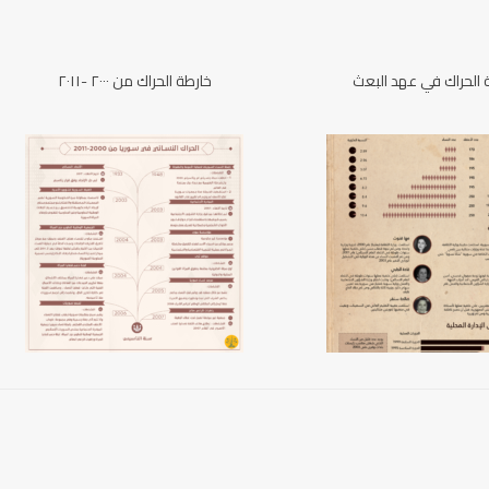
 الحراك في عهد البعث
خارطة الحراك من ٢٠٠٠ -٢٠١١