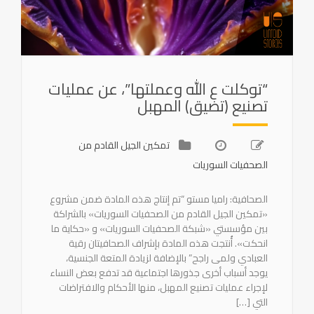
“توكلت ع الله وعملتها”، عن عمليات
تصنيع (تضيق) المهبل
تمكين الجيل القادم من
الصحفيات السوريات
الصحافية: راميا مستو “تم إنتاج هذه المادة ضمن مشروع
«تمكين الجيل القادم من الصحفيات السوريات» بالشراكة
بين مؤسستي «شبكة الصحفيات السوريات» و «حكاية ما
انحكت». أُنتجت هذه المادة بإشراف الصحافيتان رقية
العبادي ولمى راجح” بالإضافة لزيادة المتعة الجنسية،
يوجد أسباب أخرى جذورها اجتماعية قد تدفع بعض النساء
لإجراء عمليات تصنيع المهبل، منها الأحكام والافتراضات
التي […]