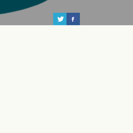
حملة ال 16 يوماً من الناشطية
#16يوم
,
#16daysofactivism
,
,
endviolence#
#internationalhumanrightsday
قصة شام ورحلة التعلّم
بين عامي 2014-2017 حرمت آلاف الفتيات من حق التعليم نتيجة
سيطرة تنظيم الدولة الإسلامية على ريف حلب الشرقي، ومن بين تلك
الفتيات كانت “شام” تعيش في مدينة الباب وتواصل تعليمها قبل أن
يقوم تنظيم داعش بإغلاق جميع المدارس الموجودة في المناطق تحت
سيطرته.