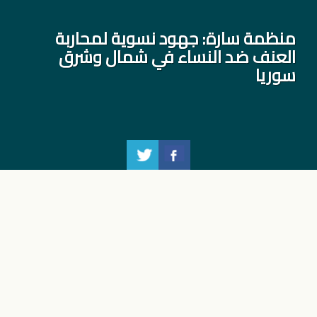
منظمة سارة: جهود نسوية لمحاربة
العنف ضد النساء في شمال وشرق
سوريا
حملة ال 16 يوماً من الناشطية
#16يوم
,
#16daysofactivism
,
endviolence#
منظمة سارة: جهود نسوية
لمحاربة العنف ضد النساء في